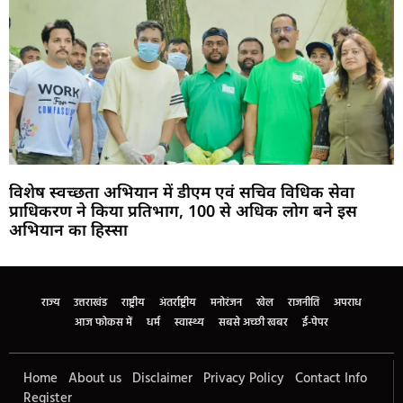
विशेष स्वच्छता अभियान में डीएम एवं सचिव विधिक सेवा
प्राधिकरण ने किया प्रतिभाग, 100 से अधिक लोग बने इस
अभियान का हिस्सा
Marketing Hack4U
Buzz4Ai
7k Network
Earn Yatra
Ask Daman
Law Schloar Hub
राज्य
उत्तराखंड
राष्ट्रीय
अंतर्राष्ट्रीय
मनोरंजन
खेल
राजनीति
अपराध
आज फोकस में
धर्म
स्वास्थ्य
सबसे अच्छी खबर
ई-पेपर
Home
About us
Disclaimer
Privacy Policy
Contact Info
Register