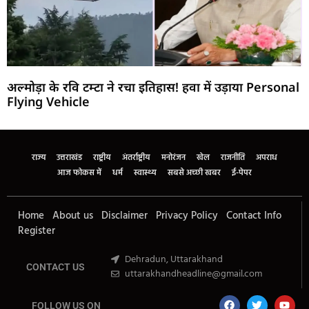
अल्मोड़ा के रवि टम्टा ने रचा इतिहास! हवा में उड़ाया Personal
Flying Vehicle
Marketing Hack4U
Buzz4Ai
7k Network
Earn Yatra
Ask Daman
Law Schloar Hub
राज्य
उत्तराखंड
राष्ट्रीय
अंतर्राष्ट्रीय
मनोरंजन
खेल
राजनीति
अपराध
आज फोकस में
धर्म
स्वास्थ्य
सबसे अच्छी खबर
ई-पेपर
Home
About us
Disclaimer
Privacy Policy
Contact Info
Register
Dehradun, Uttarakhand
CONTACT US
uttarakhandheadline@gmail.com
FOLLOW US ON