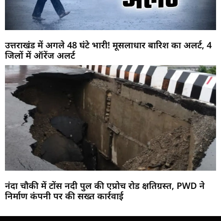
उत्तराखंड में अगले 48 घंटे भारी! मूसलाधार बारिश का अलर्ट, 4
जिलों में ऑरेंज अलर्ट
नंदा चौकी में टोंस नदी पुल की एप्रोच रोड क्षतिग्रस्त, PWD ने
निर्माण कंपनी पर की सख्त कार्रवाई
Marketing Hack4U
Buzz4Ai
7k Network
Earn Yatra
Ask Daman
Law Schloar Hub