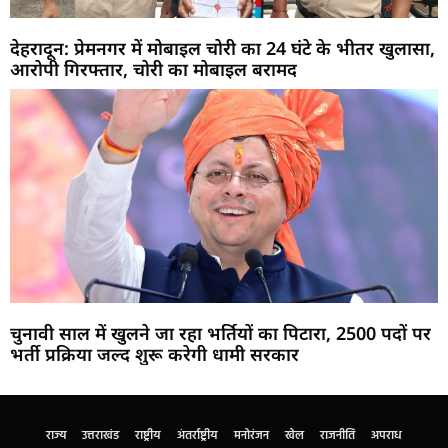
देहरादून: प्रेमनगर में मोबाइल चोरी का 24 घंटे के भीतर खुलासा,
आरोपी गिरफ्तार, चोरी का मोबाइल बरामद
चुनावी साल में खुलने जा रहा भर्तियों का पिटारा, 2500 पदों पर
भर्ती प्रक्रिया जल्द शुरू करेगी धामी सरकार
Marketing Hack4U
Buzz4Ai
7k Network
Earn Yatra
Ask Daman
Law Schloar Hub
राज्य
उत्तराखंड
राष्ट्रीय
अंतर्राष्ट्रीय
मनोरंजन
खेल
राजनीति
अपराध