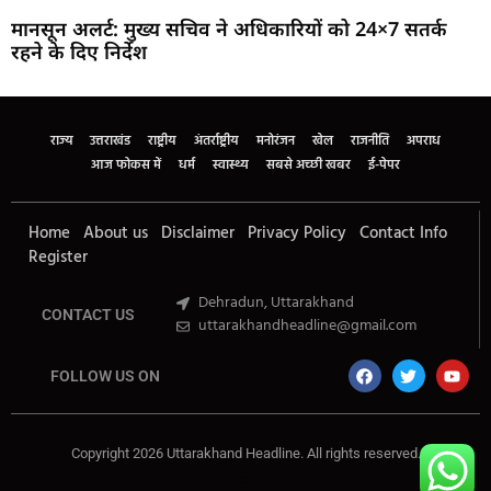
मानसून अलर्ट: मुख्य सचिव ने अधिकारियों को 24×7 सतर्क
रहने के दिए निर्देश
Marketing Hack4U
Buzz4Ai
7k Network
Earn Yatra
Ask Daman
Law Schloar Hub
राज्य
उत्तराखंड
राष्ट्रीय
अंतर्राष्ट्रीय
मनोरंजन
खेल
राजनीति
अपराध
आज फोकस में
धर्म
स्वास्थ्य
सबसे अच्छी खबर
ई-पेपर
Home
About us
Disclaimer
Privacy Policy
Contact Info
Register
Dehradun, Uttarakhand
CONTACT US
uttarakhandheadline@gmail.com
FOLLOW US ON
Copyright 2026 Uttarakhand Headline. All rights reserved.
Marketing Hack4U
Buzz4Ai
7k Network
Earn Yatra
Ask Daman
Law Schloar Hub