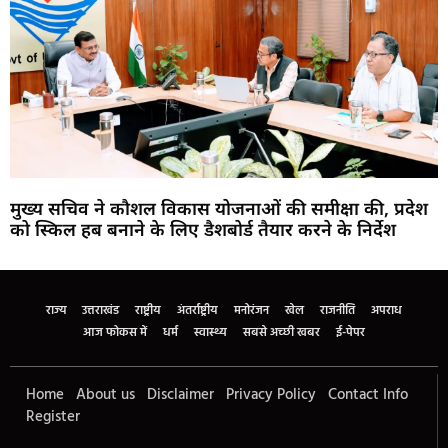
मुख्य सचिव ने कौशल विकास योजनाओं की समीक्षा की, प्रदेश
को स्किल हब बनाने के लिए डैशबोर्ड तैयार करने के निर्देश
Marketing Hack4U
Buzz4Ai
7k Network
Earn Yatra
Ask Daman
Law Schloar Hub
राज्य
उत्तराखंड
राष्ट्रीय
अंतर्राष्ट्रीय
मनोरंजन
खेल
राजनीति
अपराध
आज फोकस में
धर्म
स्वास्थ्य
सबसे अच्छी खबर
ई-पेपर
Home
About us
Disclaimer
Privacy Policy
Contact Info
Register