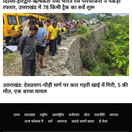
दिल्ली-हरिद्वार-ऋषिकेश नमो भारत रेल परियोजना ने पकड़ी
रफ्तार, उत्तराखंड में 78 किमी ट्रैक का सर्वे शुरू
उत्तराखंड: देवप्रयाग-पौड़ी मार्ग पर कार गहरी खाई में गिरी, 5 की
मौत, एक बच्चा घायल
Marketing Hack4U
Buzz4Ai
7k Network
Earn Yatra
Ask Daman
Law Schloar Hub
राज्य
उत्तराखंड
राष्ट्रीय
अंतर्राष्ट्रीय
मनोरंजन
खेल
राजनीति
अपराध
आज फोकस में
धर्म
स्वास्थ्य
सबसे अच्छी खबर
ई-पेपर