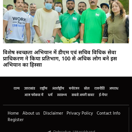
विशेष स्वच्छता अभियान में डीएम एवं सचिव विधिक सेवा
प्राधिकरण ने किया प्रतिभाग, 100 से अधिक लोग बने इस
अभियान का हिस्सा
Marketing Hack4U
Buzz4Ai
7k Network
Earn Yatra
Ask Daman
Law Schloar Hub
राज्य
उत्तराखंड
राष्ट्रीय
अंतर्राष्ट्रीय
मनोरंजन
खेल
राजनीति
अपराध
आज फोकस में
धर्म
स्वास्थ्य
सबसे अच्छी खबर
ई-पेपर
Home
About us
Disclaimer
Privacy Policy
Contact Info
Register