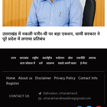
उत्तराखंड में नकली पनीर-घी पर बड़ा एक्शन, धामी सरकार ने
पूरे प्रदेश में लगाया प्रतिबंध
Marketing Hack4U
Buzz4Ai
7k Network
Earn Yatra
Ask Daman
Law Schloar Hub
राज्य
उत्तराखंड
राष्ट्रीय
अंतर्राष्ट्रीय
मनोरंजन
खेल
राजनीति
अपराध
आज फोकस में
धर्म
स्वास्थ्य
सबसे अच्छी खबर
ई-पेपर
Home
About us
Disclaimer
Privacy Policy
Contact Info
Register
Dehradun, Uttarakhand
CONTACT US
uttarakhandheadline@gmail.com