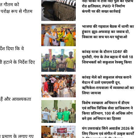
नंदा चौकी में टोंस नदी पुल की एप्रोच
यंत गौतम को
रोड क्षतिग्रस्त, PWD ने निर्माण
 परोक्ष रूप से गौतम
कंपनी पर की सख्त कार्रवाई
भाजपा की गढ़वाल बैठक में धामी का
हुंकार: झूठ-अफवाह का जवाब दो,
विकास का सच घर-घर पहुंचाओ
्देश दिया कि वे
कांवड़ यात्रा के दौरान SDRF की
मुस्तैदी, गंगा के तेज बहाव में फंसे 18
हटाने के निर्देश दिए
शिवभक्तों को सकुशल रेस्क्यू किया
कांवड़ मेले को सकुशल संपन्न कराने
मैदान में उतरे एसएसपी दून,
ऋषिकेश-रायवाला में व्यवस्थाओं का
लिया जायजा
े हैं और आवश्यकता
विशेष स्वच्छता अभियान में डीएम
एवं सचिव विधिक सेवा प्राधिकरण ने
किया प्रतिभाग, 100 से अधिक लोग
बने इस अभियान का हिस्सा
यंग उत्तराखंड सिने अवार्डस 2026 के
लिए फिल्म एवं संगीत में उत्कृष्ट कार्यों
स प्रमाण के लगाए गए