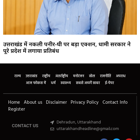
उत्तराखंड में नकली पनीर-घी पर बड़ा एक्शन, धामी सरकार ने
पूरे प्रदेश में लगाया प्रतिबंध
Marketing Hack4U
Buzz4Ai
7k Network
Earn Yatra
Ask Daman
Law Schloar Hub
राज्य
उत्तराखंड
राष्ट्रीय
अंतर्राष्ट्रीय
मनोरंजन
खेल
राजनीति
अपराध
आज फोकस में
धर्म
स्वास्थ्य
सबसे अच्छी खबर
ई-पेपर
Home
About us
Disclaimer
Privacy Policy
Contact Info
Register
Dehradun, Uttarakhand
CONTACT US
uttarakhandheadline@gmail.com