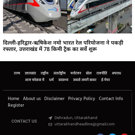
दिल्ली-हरिद्वार-ऋषिकेश नमो भारत रेल परियोजना ने पकड़ी
रफ्तार, उत्तराखंड में 78 किमी ट्रैक का सर्वे शुरू
Marketing Hack4U
Buzz4Ai
7k Network
Earn Yatra
Ask Daman
Law Schloar Hub
राज्य
उत्तराखंड
राष्ट्रीय
अंतर्राष्ट्रीय
मनोरंजन
खेल
राजनीति
अपराध
आज फोकस में
धर्म
स्वास्थ्य
सबसे अच्छी खबर
ई-पेपर
Home
About us
Disclaimer
Privacy Policy
Contact Info
Register
Dehradun, Uttarakhand
CONTACT US
uttarakhandheadline@gmail.com