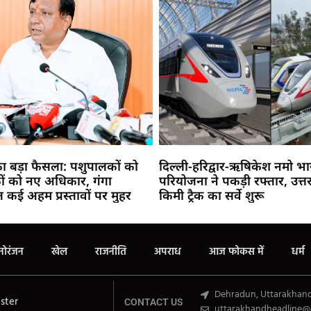
का बड़ा फैसला: पशुपालकों को
दिल्ली-हरिद्वार-ऋषिकेश नमो भा
कों को नए अधिकार, गंगा
परियोजना ने पकड़ी रफ्तार, उत्तर
ेत कई अहम प्रस्तावों पर मुहर
किमी ट्रैक का सर्वे शुरू
Marketing Hack4U
Buzz4Ai
7k Network
Earn Yatra
Ask Daman
Law Schloar Hub
नोरंजन
खेल
राजनीति
अपराध
आज फोकस में
धर्म
Dehradun, Uttarakhan
ster
CONTACT US
uttarakhandheadline@