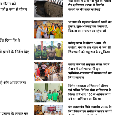
नंदा चौकी में टोंस नदी पुल की एप्रोच
यंत गौतम को
रोड क्षतिग्रस्त, PWD ने निर्माण
 परोक्ष रूप से गौतम
कंपनी पर की सख्त कार्रवाई
भाजपा की गढ़वाल बैठक में धामी का
हुंकार: झूठ-अफवाह का जवाब दो,
विकास का सच घर-घर पहुंचाओ
्देश दिया कि वे
कांवड़ यात्रा के दौरान SDRF की
मुस्तैदी, गंगा के तेज बहाव में फंसे 18
हटाने के निर्देश दिए
शिवभक्तों को सकुशल रेस्क्यू किया
कांवड़ मेले को सकुशल संपन्न कराने
मैदान में उतरे एसएसपी दून,
ऋषिकेश-रायवाला में व्यवस्थाओं का
लिया जायजा
े हैं और आवश्यकता
विशेष स्वच्छता अभियान में डीएम
एवं सचिव विधिक सेवा प्राधिकरण ने
किया प्रतिभाग, 100 से अधिक लोग
बने इस अभियान का हिस्सा
यंग उत्तराखंड सिने अवार्डस 2026 के
लिए फिल्म एवं संगीत में उत्कृष्ट कार्यों
स प्रमाण के लगाए गए