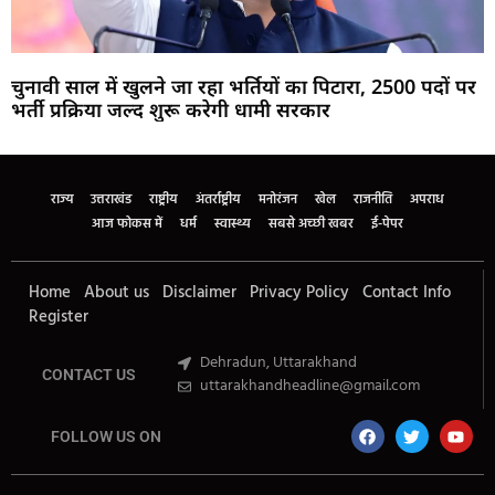
चुनावी साल में खुलने जा रहा भर्तियों का पिटारा, 2500 पदों पर
भर्ती प्रक्रिया जल्द शुरू करेगी धामी सरकार
Marketing Hack4U
Buzz4Ai
7k Network
Earn Yatra
Ask Daman
Law Schloar Hub
राज्य
उत्तराखंड
राष्ट्रीय
अंतर्राष्ट्रीय
मनोरंजन
खेल
राजनीति
अपराध
आज फोकस में
धर्म
स्वास्थ्य
सबसे अच्छी खबर
ई-पेपर
Home
About us
Disclaimer
Privacy Policy
Contact Info
Register
Dehradun, Uttarakhand
CONTACT US
uttarakhandheadline@gmail.com
FOLLOW US ON