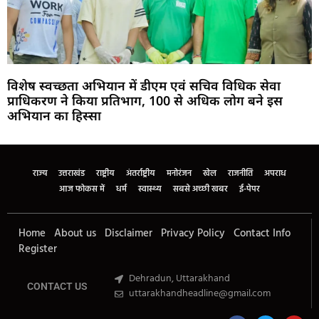
विशेष स्वच्छता अभियान में डीएम एवं सचिव विधिक सेवा
प्राधिकरण ने किया प्रतिभाग, 100 से अधिक लोग बने इस
अभियान का हिस्सा
Marketing Hack4U
Buzz4Ai
7k Network
Earn Yatra
Ask Daman
Law Schloar Hub
राज्य
उत्तराखंड
राष्ट्रीय
अंतर्राष्ट्रीय
मनोरंजन
खेल
राजनीति
अपराध
आज फोकस में
धर्म
स्वास्थ्य
सबसे अच्छी खबर
ई-पेपर
Home
About us
Disclaimer
Privacy Policy
Contact Info
Register
Dehradun, Uttarakhand
CONTACT US
uttarakhandheadline@gmail.com