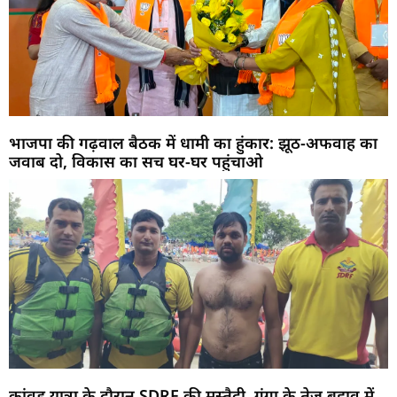
भाजपा की गढ़वाल बैठक में धामी का हुंकार: झूठ-अफवाह का
जवाब दो, विकास का सच घर-घर पहुंचाओ
कांवड़ यात्रा के दौरान SDRF की मुस्तैदी, गंगा के तेज बहाव में