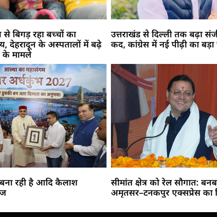
से बिगड़ रहा बच्चों का
उत्तराखंड से दिल्ली तक बढ़ा सं
य, देहरादून के अस्पतालों में बढ़े
कद, कांग्रेस में नई पीढ़ी का बड़ा
न के मामले
 बना रही है आदि कैलाश
सीमांत क्षेत्र को रेल सौगात: बनब
ाज
अमृतसर–टनकपुर एक्सप्रेस का
Marketing Hack4U
Buzz4Ai
7k Network
Earn Yatra
Ask Daman
Law Schloar Hub