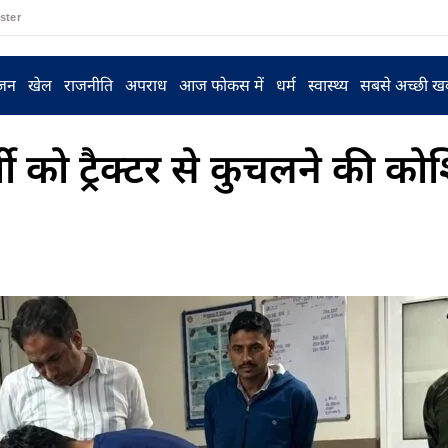
ster
ंजन
खेल
राजनीति
अपराध
आज फोकस में
धर्म
स्वास्थ्य
सबसे अच्छी ख
 को ट्रैक्टर से कुचलने की को