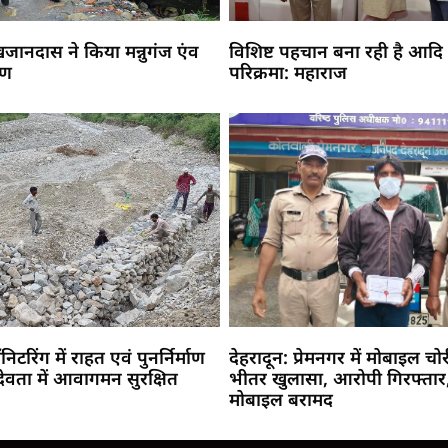
 खजानदास ने किया मन्नुगंज एंव
विशिष्ट पहचान बना रही है आदि
मण
परिक्रमा: महाराज
ॉनिटरिंग में राहत एवं पुनर्निर्माण
देहरादून: प्रेमनगर में मोबाइल चो
देवता में आवागमन सुरक्षित
भीतर खुलासा, आरोपी गिरफ्तार,
मोबाइल बरामद
Marketing Hack4U
Buzz4Ai
7k Network
Earn Yatra
Ask Daman
Law Schloar Hub