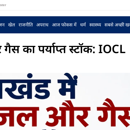
ster
ंजन
खेल
राजनीति
अपराध
आज फोकस में
धर्म
स्वास्थ्य
सबसे अच्छी ख
र गैस का पर्याप्त स्टॉक: IOCL