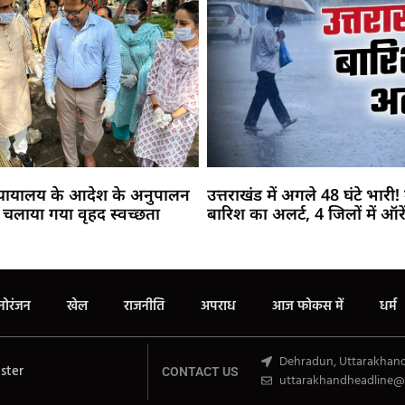
न्यायालय के आदेश के अनुपालन
उत्तराखंड में अगले 48 घंटे भारी
 में चलाया गया वृहद स्वच्छता
बारिश का अलर्ट, 4 जिलों में ऑरे
Marketing Hack4U
Buzz4Ai
7k Network
Earn Yatra
Ask Daman
Law Schloar Hub
नोरंजन
खेल
राजनीति
अपराध
आज फोकस में
धर्म
Dehradun, Uttarakhan
ster
CONTACT US
uttarakhandheadline@