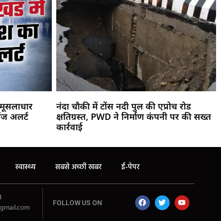
! मूसलाधार
नंदा चौकी में टोंस नदी पुल की एप्रोच रोड
ंज अलर्ट
क्षतिग्रस्त, PWD ने निर्माण कंपनी पर की सख्त
कार्रवाई
स्वास्थ्य
सबसे अच्छी खबर
ई-पेपर
d
FOLLOW US ON
gmail.com