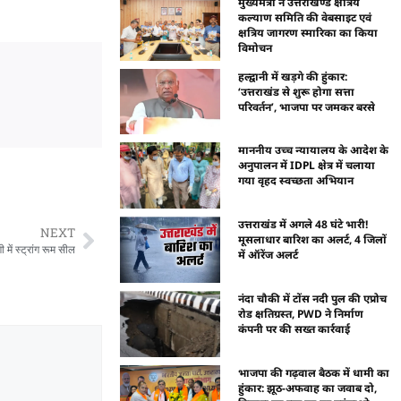
मुख्यमंत्री ने उत्तराखण्ड क्षत्रिय
कल्याण समिति की वेबसाइट एवं
क्षत्रिय जागरण स्मारिका का किया
विमोचन
हल्द्वानी में खड़गे की हुंकार:
‘उत्तराखंड से शुरू होगा सत्ता
परिवर्तन’, भाजपा पर जमकर बरसे
माननीय उच्च न्यायालय के आदेश के
अनुपालन में IDPL क्षेत्र में चलाया
गया वृहद स्वच्छता अभियान
उत्तराखंड में अगले 48 घंटे भारी!
NEXT
मूसलाधार बारिश का अलर्ट, 4 जिलों
में स्ट्रांग रूम सील
में ऑरेंज अलर्ट
नंदा चौकी में टोंस नदी पुल की एप्रोच
रोड क्षतिग्रस्त, PWD ने निर्माण
कंपनी पर की सख्त कार्रवाई
भाजपा की गढ़वाल बैठक में धामी का
हुंकार: झूठ-अफवाह का जवाब दो,