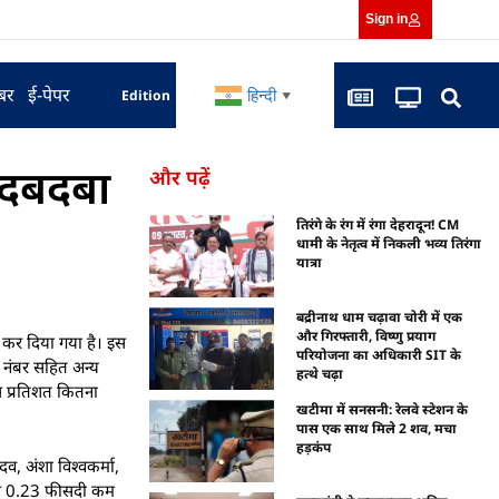
Sign in
बर
ई-पेपर
हिन्दी
Edition
▼
ा दबदबा
और पढ़ें
तिरंगे के रंग में रंगा देहरादून! CM
धामी के नेतृत्व में निकली भव्य तिरंगा
यात्रा
बद्रीनाथ धाम चढ़ावा चोरी में एक
और गिरफ्तारी, विष्णु प्रयाग
 कर दिया गया है। इस
परियोजना का अधिकारी SIT के
ोल नंबर सहित अन्य
हत्थे चढ़ा
स प्रतिशत कितना
खटीमा में सनसनी: रेलवे स्टेशन के
पास एक साथ मिले 2 शव, मचा
हड़कंप
दव, अंशा विश्वकर्मा,
्ष से 0.23 फीसदी कम