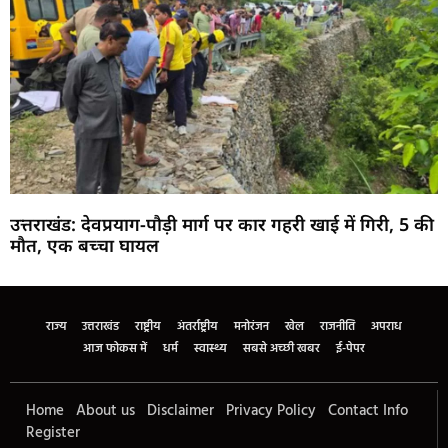
उत्तराखंड: देवप्रयाग-पौड़ी मार्ग पर कार गहरी खाई में गिरी, 5 की
मौत, एक बच्चा घायल
Marketing Hack4U
Buzz4Ai
7k Network
Earn Yatra
Ask Daman
Law Schloar Hub
राज्य
उत्तराखंड
राष्ट्रीय
अंतर्राष्ट्रीय
मनोरंजन
खेल
राजनीति
अपराध
आज फोकस में
धर्म
स्वास्थ्य
सबसे अच्छी खबर
ई-पेपर
Home
About us
Disclaimer
Privacy Policy
Contact Info
Register