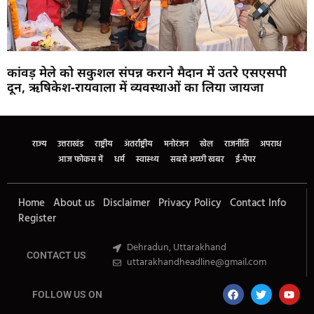
कांवड़ मेले को सकुशल संपन्न कराने मैदान में उतरे एसएसपी
दून, ऋषिकेश-रायवाला में व्यवस्थाओं का लिया जायजा
Marketing Hack4U
Buzz4Ai
7k Network
Earn Yatra
Ask Daman
Law Schloar Hub
राज्य
उत्तराखंड
राष्ट्रीय
अंतर्राष्ट्रीय
मनोरंजन
खेल
राजनीति
अपराध
आज फोकस में
धर्म
स्वास्थ्य
सबसे अच्छी खबर
ई-पेपर
Home
About us
Disclaimer
Privacy Policy
Contact Info
Register
Dehradun, Uttarakhand
CONTACT US
uttarakhandheadline@gmail.com
FOLLOW US ON