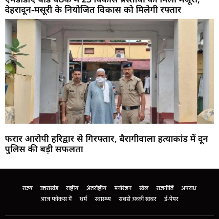
देहरादून-मसूरी के नियोजित विकास को मिलेगी रफ्तार
फरार आरोपी हरिद्वार से गिरफ्तार, बैरागीवाला हत्याकांड में दून
पुलिस की बड़ी सफलता
Marketing Hack4U
Buzz4Ai
7k Network
Earn Yatra
Ask Daman
Law Schloar Hub
राज्य
उत्तराखंड
राष्ट्रीय
अंतर्राष्ट्रीय
मनोरंजन
खेल
राजनीति
अपराध
आज फोकस में
धर्म
स्वास्थ्य
सबसे अच्छी खबर
ई-पेपर