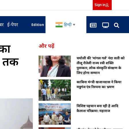
Sign in
बर
ई-पेपर
हिन्दी
Edition
▼
 का
और पढ़ें
ी तक
चमोली की ‘मांगल गर्ल’ नंदा सती को
तीलू रौतेली राज्य स्त्री शक्ति
पुरस्कार, लोक संस्कृति संरक्षण के
लिए होगा सम्मान
काबिना मंन्त्री खजानदास ने किया
मन्नुगंज एंव रिस्पना का भ्रमण
विशिष्ट पहचान बना रही है आदि
कैलाश परिक्रमा: महाराज