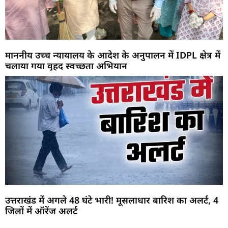
माननीय उच्च न्यायालय के आदेश के अनुपालन में IDPL क्षेत्र में
चलाया गया वृहद स्वच्छता अभियान
उत्तराखंड में अगले 48 घंटे भारी! मूसलाधार बारिश का अलर्ट, 4
जिलों में ऑरेंज अलर्ट
Marketing Hack4U
Buzz4Ai
7k Network
Earn Yatra
Ask Daman
Law Schloar Hub