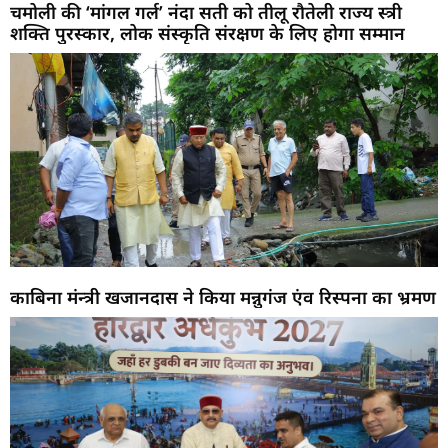
चमोली की ‘मांगल गर्ल’ नंदा सती को तीलू रौतेली राज्य स्त्री
शक्ति पुरस्कार, लोक संस्कृति संरक्षण के लिए होगा सम्मान
काबिना मंन्त्री खजानदास ने किया मन्नुगंज एंव रिस्पना का भ्रमण