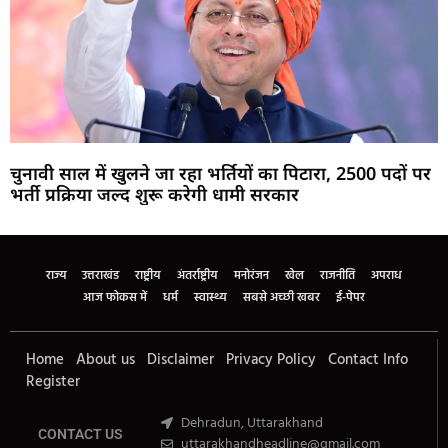
चुनावी साल में खुलने जा रहा भर्तियों का पिटारा, 2500 पदों पर
भर्ती प्रक्रिया जल्द शुरू करेगी धामी सरकार
Marketing Hack4U
Buzz4Ai
7k Network
Earn Yatra
Ask Daman
Law Schloar Hub
राज्य
उत्तराखंड
राष्ट्रीय
अंतर्राष्ट्रीय
मनोरंजन
खेल
राजनीति
अपराध
आज फोकस में
धर्म
स्वास्थ्य
सबसे अच्छी खबर
ई-पेपर
Home
About us
Disclaimer
Privacy Policy
Contact Info
Register
Dehradun, Uttarakhand
CONTACT US
uttarakhandheadline@gmail.com