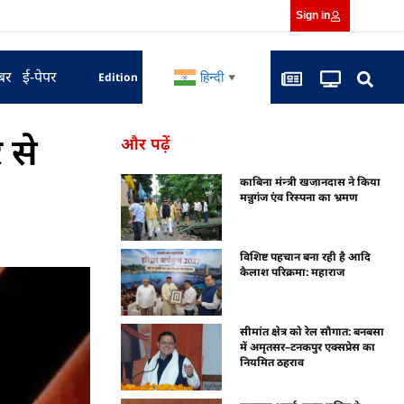
Sign in
बर
ई-पेपर
हिन्दी
Edition
▼
 से
और पढ़ें
काबिना मंन्त्री खजानदास ने किया
मन्नुगंज एंव रिस्पना का भ्रमण
विशिष्ट पहचान बना रही है आदि
कैलाश परिक्रमा: महाराज
सीमांत क्षेत्र को रेल सौगात: बनबसा
में अमृतसर–टनकपुर एक्सप्रेस का
नियमित ठहराव