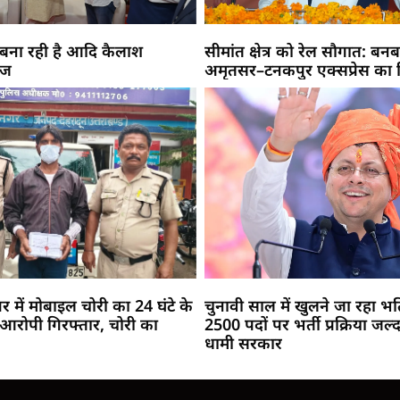
 बना रही है आदि कैलाश
सीमांत क्षेत्र को रेल सौगात: बनब
ाज
अमृतसर–टनकपुर एक्सप्रेस का
नगर में मोबाइल चोरी का 24 घंटे के
चुनावी साल में खुलने जा रहा भर्त
आरोपी गिरफ्तार, चोरी का
2500 पदों पर भर्ती प्रक्रिया जल्
धामी सरकार
Marketing Hack4U
Buzz4Ai
7k Network
Earn Yatra
Ask Daman
Law Schloar Hub