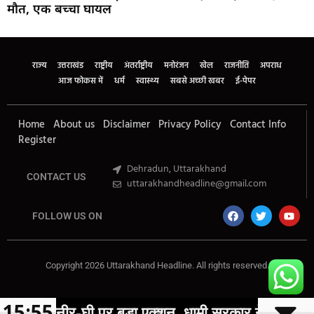
मौत, एक बच्चा घायल
Marketing Hack4U
Buzz4Ai
7k Network
Earn Yatra
Ask Daman
Law Schloar Hub
राज्य
उत्तराखंड
राष्ट्रीय
अंतर्राष्ट्रीय
मनोरंजन
खेल
राजनीति
अपराध
आज फोकस में
धर्म
स्वास्थ्य
सबसे अच्छी खबर
ई-पेपर
Home
About us
Disclaimer
Privacy Policy
Contact Info
Register
Dehradun, Uttarakhand
CONTACT US
uttarakhandheadline@gmail.com
FOLLOW US ON
Copyright 2026 Uttarakhand Headline. All rights reserved.
Marketing Hack4U
Buzz4Ai
7k Network
Earn Yatra
Ask Daman
Law Schloar Hub
15:55
 बड़ा एक्शन, धामी सरकार ने पूरे प्रदेश में लगाया प्रतिबंध