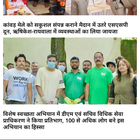
कांवड़ मेले को सकुशल संपन्न कराने मैदान में उतरे एसएसपी
दून, ऋषिकेश-रायवाला में व्यवस्थाओं का लिया जायजा
विशेष स्वच्छता अभियान में डीएम एवं सचिव विधिक सेवा
प्राधिकरण ने किया प्रतिभाग, 100 से अधिक लोग बने इस
अभियान का हिस्सा
Marketing Hack4U
Buzz4Ai
7k Network
Earn Yatra
Ask Daman
Law Schloar Hub