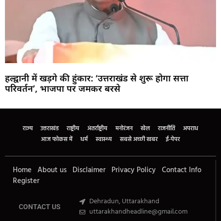
हल्द्वानी में खड़गे की हुंकार: ‘उत्तराखंड से शुरू होगा सत्ता
परिवर्तन’, भाजपा पर जमकर बरसे
Marketing Hack4U
Buzz4Ai
7k Network
Earn Yatra
Ask Daman
Law Schloar Hub
राज्य
उत्तराखंड
राष्ट्रीय
अंतर्राष्ट्रीय
मनोरंजन
खेल
राजनीति
अपराध
आज फोकस में
धर्म
स्वास्थ्य
सबसे अच्छी खबर
ई-पेपर
Home
About us
Disclaimer
Privacy Policy
Contact Info
Register
Dehradun, Uttarakhand
CONTACT US
uttarakhandheadline@gmail.com