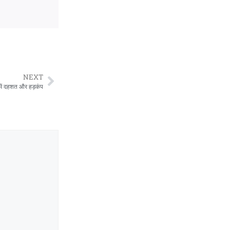
NEXT
े में दहशत और हड़कंप