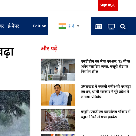
Sign in
बर
ई-पेपर
हिन्दी
Edition
▼
बढ़ा
और पढ़ें
एमडीडीए का मेगा एक्शन: 15 बीघा
अवैध प्लाटिंग ध्वस्त, मसूरी रोड पर
निर्माण सील
उत्तराखंड में नकली पनीर-घी पर बड़ा
एक्शन, धामी सरकार ने पूरे प्रदेश में
लगाया प्रतिबंध
मसूरी: एसडीएम कार्यालय परिसर में
चट्टान गिरने से मचा हड़कंप