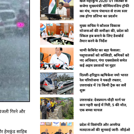
खेल महाकुंभ 2026ः 01 सितंबर से
सजेगा मुख्यमंत्री चौम्पियनशिप ट्रॉफी
का मंच, न्याय पंचायत से राज्य स्तर
तक होगा प्रतिभा का प्रदर्शन
मुख्य सचिव ने कौशल विकास
योजनाओं की समीक्षा की, प्रदेश को
स्किल हब बनाने के लिए डैशबोर्ड
तैयार करने के निर्देश
धामी कैबिनेट का बड़ा फैसला:
पशुपालकों को सब्सिडी, श्रमिकों को
नए अधिकार, गंगा एक्सप्रेसवे समेत
कई अहम प्रस्तावों पर मुहर
दिल्ली-हरिद्वार-ऋषिकेश नमो भारत
रेल परियोजना ने पकड़ी रफ्तार,
उत्तराखंड में 78 किमी ट्रैक का सर्वे
शुरू
उत्तराखंड: देवप्रयाग-पौड़ी मार्ग पर
कार गहरी खाई में गिरी, 5 की मौत,
एक बच्चा घायल
बिजली गिरने और
प्रदेश में विसंगति और अनमैप्ड
मतदाताओं की सुनवाई जारी- सीईओ
र हेमकुंड साहिब