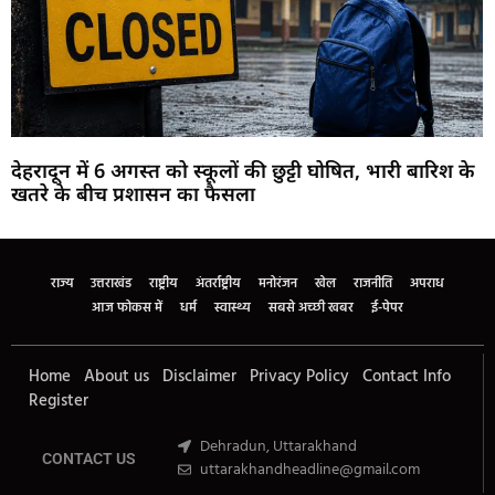
देहरादून में 6 अगस्त को स्कूलों की छुट्टी घोषित, भारी बारिश के
खतरे के बीच प्रशासन का फैसला
Marketing Hack4U
Buzz4Ai
7k Network
Earn Yatra
Ask Daman
Law Schloar Hub
राज्य
उत्तराखंड
राष्ट्रीय
अंतर्राष्ट्रीय
मनोरंजन
खेल
राजनीति
अपराध
आज फोकस में
धर्म
स्वास्थ्य
सबसे अच्छी खबर
ई-पेपर
Home
About us
Disclaimer
Privacy Policy
Contact Info
Register
Dehradun, Uttarakhand
CONTACT US
uttarakhandheadline@gmail.com