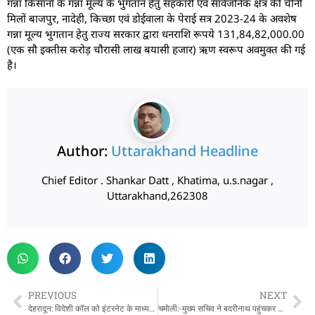
गन्ना किसानों के गन्ना मूल्य के भुगतान हेतु सहकारी एवं सार्वजनिक क्षेत्र की चीनी
मिलों बाजपुर, नादेही, किच्छा एवं डोईवाला के पेराई सत्र 2023-24 के अवशेष
गन्ना मूल्य भुगतान हेतु राज्य सरकार द्वारा धनराशि रूपये 131,84,82,000.00
(एक सौ इक्तीस करोड़ चौरासी लाख बयासी हजार) ऋण स्वरूप अवमुक्त की गई
है।
Author:
Uttarakhand Headline
Chief Editor . Shankar Datt , Khatima, u.s.nagar ,
Uttarakhand,262308
PREVIOUS
NEXT
देहरादून: विदेशी कॉल को इंटरनेट के माध्यम से भारतीय नंबरों पर डाइवर्ट कराने वाली कंपनी का एसटीएफ उत्तराखंड ने भांडाफोड किया
चमोली:-मुख्य सचिव ने बदरीनाथ पहुंचकर चारधाम यात्रा व्यवस्था और पुनर्निर्माण कार्यो का लिया जाय जा।* मुख्य सचिव श्रीमती राधा रतूड़ी ने गुरूवार को बदरीनाथ पहुंच कर चारधाम यात्रा व्यवस्थाओं और पुर्नर्निमाण कार्यो का स्थलीय निरीक्षण किया।