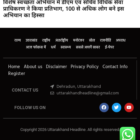
विशेष स्वच्छता अभियान में डीएम एवं सचिव विधिक सेवा
प्राधिकरण ने किया प्रतिभाग, 100 से अधिक लोग बने इस
अभियान का हिस्सा
Marketing Hack4U
Buzz4Ai
7k Network
Earn Yatra
Ask Daman
Law Schloar Hub
राज्य
उत्तराखंड
राष्ट्रीय
अंतर्राष्ट्रीय
मनोरंजन
खेल
राजनीति
अपराध
आज फोकस में
धर्म
स्वास्थ्य
सबसे अच्छी खबर
ई-पेपर
Home
About us
Disclaimer
Privacy Policy
Contact Info
Register
Dehradun, Uttarakhand
CONTACT US
uttarakhandheadline@gmail.com
FOLLOW US ON
Copyright 2026 Uttarakhand Headline. All rights reserved.
Marketing Hack4U
Buzz4Ai
7k Network
Earn Yatra
Ask Daman
Law Schloar Hub