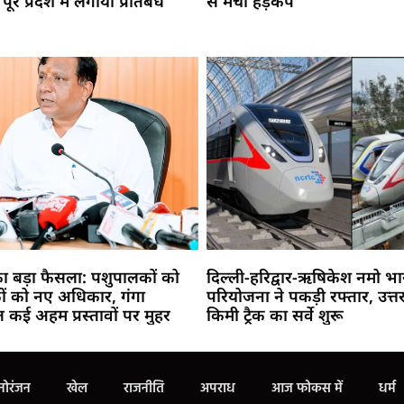
रे प्रदेश में लगाया प्रतिबंध
से मचा हड़कंप
का बड़ा फैसला: पशुपालकों को
दिल्ली-हरिद्वार-ऋषिकेश नमो भा
कों को नए अधिकार, गंगा
परियोजना ने पकड़ी रफ्तार, उत्तर
ेत कई अहम प्रस्तावों पर मुहर
किमी ट्रैक का सर्वे शुरू
Marketing Hack4U
Buzz4Ai
7k Network
Earn Yatra
Ask Daman
Law Schloar Hub
नोरंजन
खेल
राजनीति
अपराध
आज फोकस में
धर्म