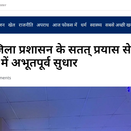
ster
ंजन
खेल
राजनीति
अपराध
आज फोकस में
धर्म
स्वास्थ्य
सबसे अच्छी ख
; जिला प्रशासन के सतत् प्रयास 
में अभूतपूर्व सुधार
ments