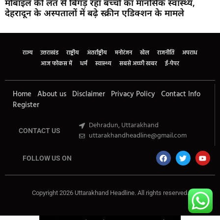
मोबाइल की लत से बिगड़ रहा बच्चों का मानसिक स्वास्थ्य,
देहरादून के अस्पतालों में बढ़े स्क्रीन एडिक्शन के मामले
Marketing Hack4U
Buzz4Ai
7k Network
Earn Yatra
Ask Daman
Law Schloar Hub
राज्य
उत्तराखंड
राष्ट्रीय
अंतर्राष्ट्रीय
मनोरंजन
खेल
राजनीति
अपराध
आज फोकस में
धर्म
स्वास्थ्य
सबसे अच्छी खबर
ई-पेपर
Home
About us
Disclaimer
Privacy Policy
Contact Info
Register
Dehradun, Uttarakhand
CONTACT US
uttarakhandheadline@gmail.com
FOLLOW US ON
Copyright 2026 Uttarakhand Headline. All rights reserved.
Marketing Hack4U
Buzz4Ai
7k Network
Earn Yatra
Ask Daman
Law Schloar Hub