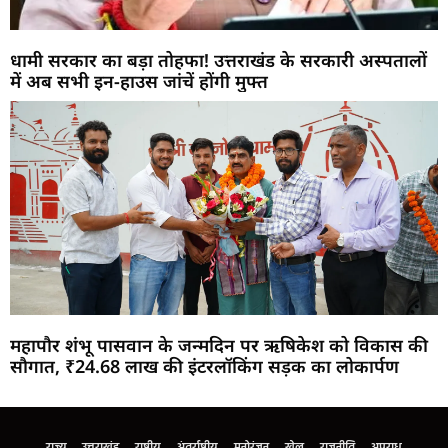
धामी सरकार का बड़ा तोहफा! उत्तराखंड के सरकारी अस्पतालों
में अब सभी इन-हाउस जांचें होंगी मुफ्त
महापौर शंभू पासवान के जन्मदिन पर ऋषिकेश को विकास की
सौगात, ₹24.68 लाख की इंटरलॉकिंग सड़क का लोकार्पण
Marketing Hack4U
Buzz4Ai
7k Network
Earn Yatra
Ask Daman
Law Schloar Hub
राज्य
उत्तराखंड
राष्ट्रीय
अंतर्राष्ट्रीय
मनोरंजन
खेल
राजनीति
अपराध