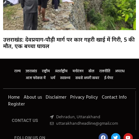
उत्तराखंड: देवप्रयाग-पौड़ी मार्ग पर कार गहरी खाई में गिरी, 5 की
मौत, एक बच्चा घायल
Marketing Hack4U
Buzz4Ai
7k Network
Earn Yatra
Ask Daman
Law Schloar Hub
राज्य
उत्तराखंड
राष्ट्रीय
अंतर्राष्ट्रीय
मनोरंजन
खेल
राजनीति
अपराध
आज फोकस में
धर्म
स्वास्थ्य
सबसे अच्छी खबर
ई-पेपर
Home
About us
Disclaimer
Privacy Policy
Contact Info
Register
Dehradun, Uttarakhand
CONTACT US
uttarakhandheadline@gmail.com
FOLLOW US ON