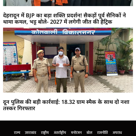
देहरादून में BJP का बड़ा शक्ति प्रदर्शन! सैकड़ों पूर्व सैनिकों ने
थामा कमल, भट्ट बोले- 2027 में लगेगी जीत की हैट्रिक
दून पुलिस की बड़ी कार्रवाई: 18.32 ग्राम स्मैक के साथ दो नशा
तस्कर गिरफ्तार
Marketing Hack4U
Buzz4Ai
7k Network
Earn Yatra
Ask Daman
Law Schloar Hub
राज्य
उत्तराखंड
राष्ट्रीय
अंतर्राष्ट्रीय
मनोरंजन
खेल
राजनीति
अपराध