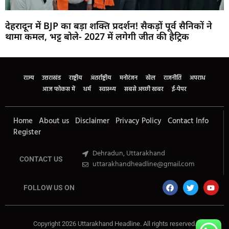
देहरादून में BJP का बड़ा शक्ति प्रदर्शन! सैकड़ों पूर्व सैनिकों ने
थामा कमल, भट्ट बोले- 2027 में लगेगी जीत की हैट्रिक
Marketing Hack4U
Buzz4Ai
7k Network
Earn Yatra
Ask Daman
Law Schloar Hub
राज्य
उत्तराखंड
राष्ट्रीय
अंतर्राष्ट्रीय
मनोरंजन
खेल
राजनीति
अपराध
आज फोकस में
धर्म
स्वास्थ्य
सबसे अच्छी खबर
ई-पेपर
Home
About us
Disclaimer
Privacy Policy
Contact Info
Register
Dehradun, Uttarakhand
CONTACT US
uttarakhandheadline@gmail.com
FOLLOW US ON
Copyright 2026 Uttarakhand Headline. All rights reserved.