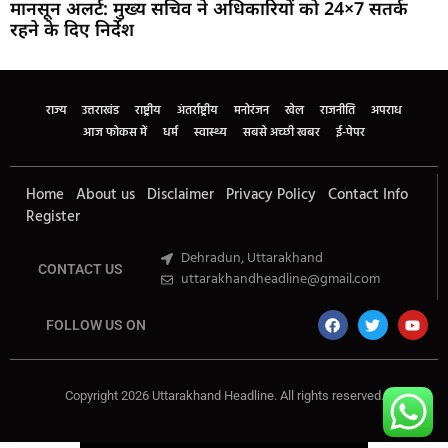
मानसून अलर्ट: मुख्य सचिव ने अधिकारियों को 24×7 सतर्क
रहने के दिए निर्देश
Marketing Hack4U
Buzz4Ai
7k Network
Earn Yatra
Ask Daman
Law Schloar Hub
राज्य
उत्तराखंड
राष्ट्रीय
अंतर्राष्ट्रीय
मनोरंजन
खेल
राजनीति
अपराध
आज फोकस में
धर्म
स्वास्थ्य
सबसे अच्छी खबर
ई-पेपर
Home
About us
Disclaimer
Privacy Policy
Contact Info
Register
Dehradun, Uttarakhand
CONTACT US
uttarakhandheadline@gmail.com
FOLLOW US ON
Copyright 2026 Uttarakhand Headline. All rights reserved.
Marketing Hack4U
Buzz4Ai
7k Network
Earn Yatra
Ask Daman
Law Schloar Hub