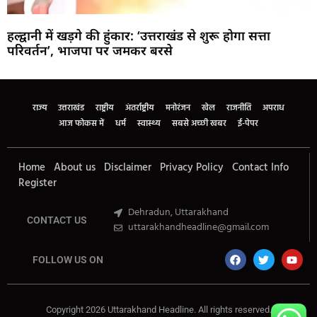
हल्द्वानी में खड़गे की हुंकार: ‘उत्तराखंड से शुरू होगा सत्ता
परिवर्तन’, भाजपा पर जमकर बरसे
Marketing Hack4U
Buzz4Ai
7k Network
Earn Yatra
Ask Daman
Law Schloar Hub
राज्य
उत्तराखंड
राष्ट्रीय
अंतर्राष्ट्रीय
मनोरंजन
खेल
राजनीति
अपराध
आज फोकस में
धर्म
स्वास्थ्य
सबसे अच्छी खबर
ई-पेपर
Home
About us
Disclaimer
Privacy Policy
Contact Info
Register
Dehradun, Uttarakhand
CONTACT US
uttarakhandheadline@gmail.com
FOLLOW US ON
Copyright 2026 Uttarakhand Headline. All rights reserved.