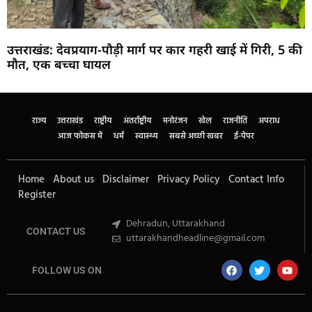
उत्तराखंड: देवप्रयाग-पौड़ी मार्ग पर कार गहरी खाई में गिरी, 5 की
मौत, एक बच्चा घायल
Marketing Hack4U
Buzz4Ai
7k Network
Earn Yatra
Ask Daman
Law Schloar Hub
राज्य
उत्तराखंड
राष्ट्रीय
अंतर्राष्ट्रीय
मनोरंजन
खेल
राजनीति
अपराध
आज फोकस में
धर्म
स्वास्थ्य
सबसे अच्छी खबर
ई-पेपर
Home
About us
Disclaimer
Privacy Policy
Contact Info
Register
Dehradun, Uttarakhand
CONTACT US
uttarakhandheadline@gmail.com
FOLLOW US ON