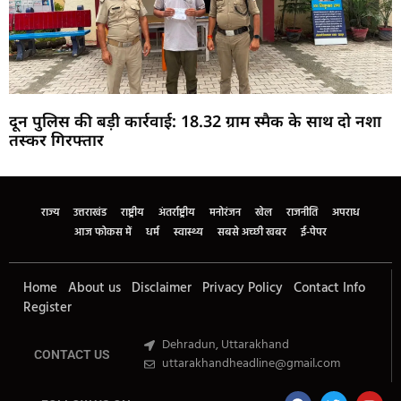
दून पुलिस की बड़ी कार्रवाई: 18.32 ग्राम स्मैक के साथ दो नशा
तस्कर गिरफ्तार
Marketing Hack4U
Buzz4Ai
7k Network
Earn Yatra
Ask Daman
Law Schloar Hub
राज्य
उत्तराखंड
राष्ट्रीय
अंतर्राष्ट्रीय
मनोरंजन
खेल
राजनीति
अपराध
आज फोकस में
धर्म
स्वास्थ्य
सबसे अच्छी खबर
ई-पेपर
Home
About us
Disclaimer
Privacy Policy
Contact Info
Register
Dehradun, Uttarakhand
CONTACT US
uttarakhandheadline@gmail.com