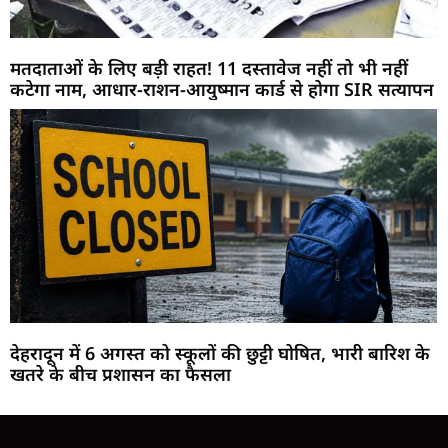
मतदाताओं के लिए बड़ी राहत! 11 दस्तावेज नहीं तो भी नहीं
कटेगा नाम, आधार-राशन-आयुष्मान कार्ड से होगा SIR सत्यापन
देहरादून में 6 अगस्त को स्कूलों की छुट्टी घोषित, भारी बारिश के
खतरे के बीच प्रशासन का फैसला
Marketing Hack4U
Buzz4Ai
7k Network
Earn Yatra
Ask Daman
Law Schloar Hub