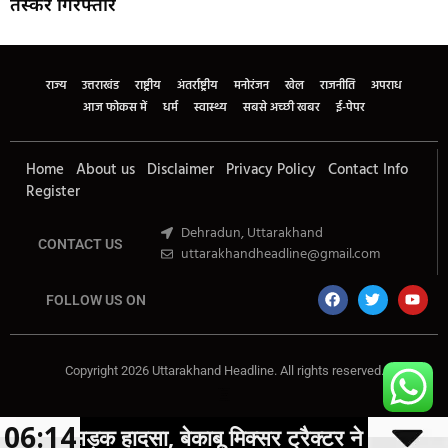
तस्कर गिरफ्तार
Marketing Hack4U
Buzz4Ai
7k Network
Earn Yatra
Ask Daman
Law Schloar Hub
राज्य
उत्तराखंड
राष्ट्रीय
अंतर्राष्ट्रीय
मनोरंजन
खेल
राजनीति
अपराध
आज फोकस में
धर्म
स्वास्थ्य
सबसे अच्छी खबर
ई-पेपर
Home
About us
Disclaimer
Privacy Policy
Contact Info
Register
Dehradun, Uttarakhand
CONTACT US
uttarakhandheadline@gmail.com
FOLLOW US ON
Copyright 2026 Uttarakhand Headline. All rights reserved.
Marketing Hack4U
Buzz4Ai
7k Network
Earn Yatra
Ask Daman
Law Schloar Hub
06:14
क हादसा, बेकाबू मिक्सर ट्रैक्टर ने BTECH छात्रा की ली ज