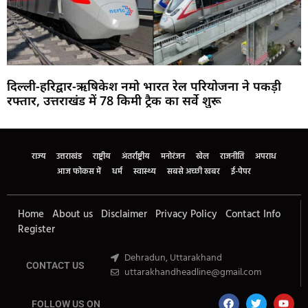
दिल्ली-हरिद्वार-ऋषिकेश नमो भारत रेल परियोजना ने पकड़ी
रफ्तार, उत्तराखंड में 78 किमी ट्रैक का सर्वे शुरू
Marketing Hack4U
Buzz4Ai
7k Network
Earn Yatra
Ask Daman
Law Schloar Hub
राज्य
उत्तराखंड
राष्ट्रीय
अंतर्राष्ट्रीय
मनोरंजन
खेल
राजनीति
अपराध
आज फोकस में
धर्म
स्वास्थ्य
सबसे अच्छी खबर
ई-पेपर
Home
About us
Disclaimer
Privacy Policy
Contact Info
Register
Dehradun, Uttarakhand
CONTACT US
uttarakhandheadline@gmail.com
FOLLOW US ON