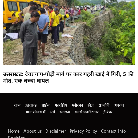
उत्तराखंड: देवप्रयाग-पौड़ी मार्ग पर कार गहरी खाई में गिरी, 5 की
मौत, एक बच्चा घायल
Marketing Hack4U
Buzz4Ai
7k Network
Earn Yatra
Ask Daman
Law Schloar Hub
राज्य
उत्तराखंड
राष्ट्रीय
अंतर्राष्ट्रीय
मनोरंजन
खेल
राजनीति
अपराध
आज फोकस में
धर्म
स्वास्थ्य
सबसे अच्छी खबर
ई-पेपर
Home
About us
Disclaimer
Privacy Policy
Contact Info