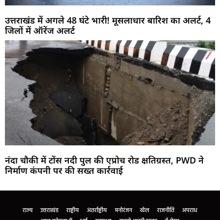
उत्तराखंड में अगले 48 घंटे भारी! मूसलाधार बारिश का अलर्ट, 4
जिलों में ऑरेंज अलर्ट
नंदा चौकी में टोंस नदी पुल की एप्रोच रोड क्षतिग्रस्त, PWD ने
निर्माण कंपनी पर की सख्त कार्रवाई
Marketing Hack4U
Buzz4Ai
7k Network
Earn Yatra
Ask Daman
Law Schloar Hub
राज्य
उत्तराखंड
राष्ट्रीय
अंतर्राष्ट्रीय
मनोरंजन
खेल
राजनीति
अपराध