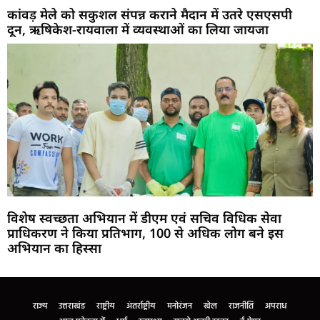
कांवड़ मेले को सकुशल संपन्न कराने मैदान में उतरे एसएसपी
दून, ऋषिकेश-रायवाला में व्यवस्थाओं का लिया जायजा
विशेष स्वच्छता अभियान में डीएम एवं सचिव विधिक सेवा
प्राधिकरण ने किया प्रतिभाग, 100 से अधिक लोग बने इस
अभियान का हिस्सा
Marketing Hack4U
Buzz4Ai
7k Network
Earn Yatra
Ask Daman
Law Schloar Hub
राज्य
उत्तराखंड
राष्ट्रीय
अंतर्राष्ट्रीय
मनोरंजन
खेल
राजनीति
अपराध