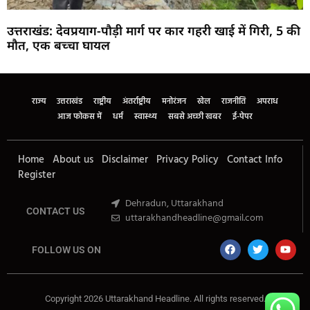
उत्तराखंड: देवप्रयाग-पौड़ी मार्ग पर कार गहरी खाई में गिरी, 5 की
मौत, एक बच्चा घायल
Marketing Hack4U
Buzz4Ai
7k Network
Earn Yatra
Ask Daman
Law Schloar Hub
राज्य
उत्तराखंड
राष्ट्रीय
अंतर्राष्ट्रीय
मनोरंजन
खेल
राजनीति
अपराध
आज फोकस में
धर्म
स्वास्थ्य
सबसे अच्छी खबर
ई-पेपर
Home
About us
Disclaimer
Privacy Policy
Contact Info
Register
Dehradun, Uttarakhand
CONTACT US
uttarakhandheadline@gmail.com
FOLLOW US ON
Copyright 2026 Uttarakhand Headline. All rights reserved.