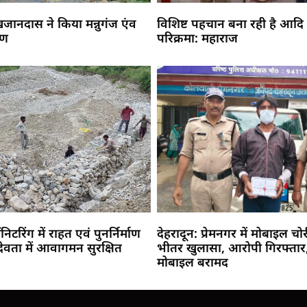
 खजानदास ने किया मन्नुगंज एंव
विशिष्ट पहचान बना रही है आदि
मण
परिक्रमा: महाराज
ॉनिटरिंग में राहत एवं पुनर्निर्माण
देहरादून: प्रेमनगर में मोबाइल चो
देवता में आवागमन सुरक्षित
भीतर खुलासा, आरोपी गिरफ्तार,
मोबाइल बरामद
Marketing Hack4U
Buzz4Ai
7k Network
Earn Yatra
Ask Daman
Law Schloar Hub