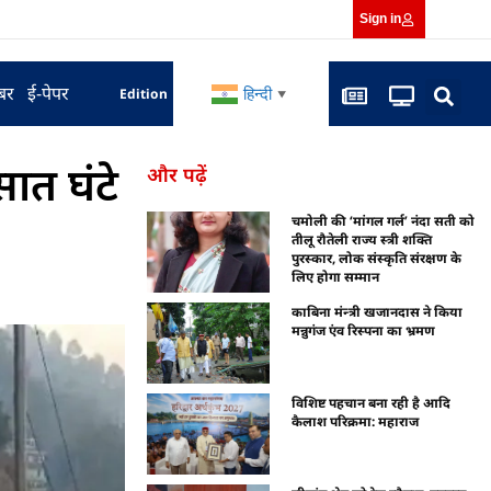
Sign in
बर
ई-पेपर
हिन्दी
Edition
▼
ात घंटे
और पढ़ें
चमोली की ‘मांगल गर्ल’ नंदा सती को
तीलू रौतेली राज्य स्त्री शक्ति
पुरस्कार, लोक संस्कृति संरक्षण के
लिए होगा सम्मान
काबिना मंन्त्री खजानदास ने किया
मन्नुगंज एंव रिस्पना का भ्रमण
विशिष्ट पहचान बना रही है आदि
कैलाश परिक्रमा: महाराज